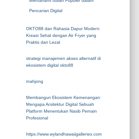
Memahami Istilah Populer dalam
Pencarian Digital
OKTO88 dan Rahasia Dapur Modern:
Kreasi Sehat dengan Air Fryer yang
Praktis dan Lezat
strategi manajemen akses alternatif di
ekosistem digital okto88
mahjong
Membangun Ekosistem Kemenangan:
Mengapa Arsitektur Digital Sebuah
Platform Menentukan Nasib Pemain
Profesional
https://www.wylandhawaiigalleries.com