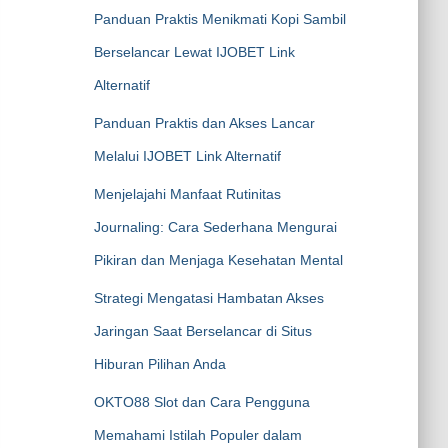
Panduan Praktis Menikmati Kopi Sambil
Berselancar Lewat IJOBET Link
Alternatif
Panduan Praktis dan Akses Lancar
Melalui IJOBET Link Alternatif
Menjelajahi Manfaat Rutinitas
Journaling: Cara Sederhana Mengurai
Pikiran dan Menjaga Kesehatan Mental
Strategi Mengatasi Hambatan Akses
Jaringan Saat Berselancar di Situs
Hiburan Pilihan Anda
OKTO88 Slot dan Cara Pengguna
Memahami Istilah Populer dalam