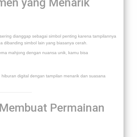
emen yang Menarik
 sering dianggap sebagai simbol penting karena tampilannya
 dibanding simbol lain yang biasanya cerah.
rtema mahjong dengan nuansa unik, kamu bisa
 hiburan digital dengan tampilan menarik dan suasana
g Membuat Permainan