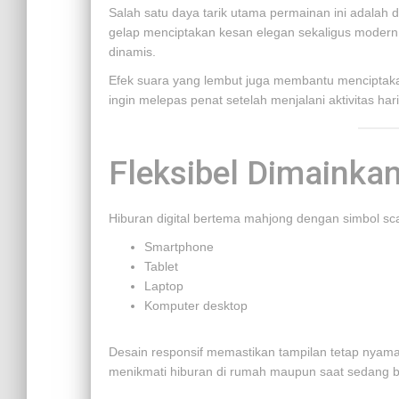
Salah satu daya tarik utama permainan ini adalah
gelap menciptakan kesan elegan sekaligus modern.
dinamis.
Efek suara yang lembut juga membantu menciptakan
ingin melepas penat setelah menjalani aktivitas har
Fleksibel Dimainkan
Hiburan digital bertema mahjong dengan simbol sca
Smartphone
Tablet
Laptop
Komputer desktop
Desain responsif memastikan tampilan tetap nyama
menikmati hiburan di rumah maupun saat sedang b