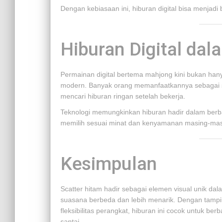
Dengan kebiasaan ini, hiburan digital bisa menjadi b
Hiburan Digital da
Permainan digital bertema mahjong kini bukan hany
modern. Banyak orang memanfaatkannya sebagai sa
mencari hiburan ringan setelah bekerja.
Teknologi memungkinkan hiburan hadir dalam berbag
memilih sesuai minat dan kenyamanan masing-mas
Kesimpulan
Scatter hitam hadir sebagai elemen visual unik da
suasana berbeda dan lebih menarik. Dengan tampil
fleksibilitas perangkat, hiburan ini cocok untuk be
santai.