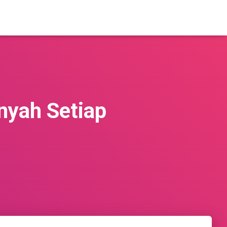
nyah Setiap