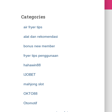
Categories
air fryer tips
alat dan rekomendasi
bonus new member
fryer tips penggunaan
hahawin88
IJOBET
mahjong slot
OKTO88
Otomotif