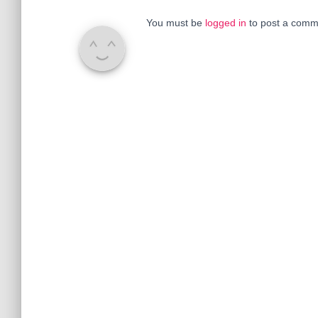
You must be
logged in
to post a comm