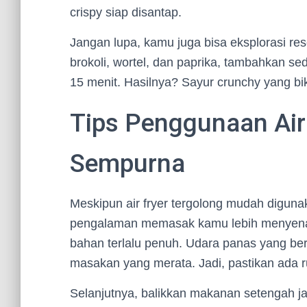
crispy siap disantap.
Jangan lupa, kamu juga bisa eksplorasi re
brokoli, wortel, dan paprika, tambahkan sedi
15 menit. Hasilnya? Sayur crunchy yang bi
Tips Penggunaan Air
Sempurna
Meskipun air fryer tergolong mudah diguna
pengalaman memasak kamu lebih menyenan
bahan terlalu penuh. Udara panas yang ber
masakan yang merata. Jadi, pastikan ada r
Selanjutnya, balikkan makanan setengah 