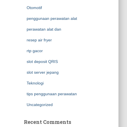
Otomotif
penggunaan perawatan alat
perawatan alat dan
resep air fryer
rtp gacor
slot deposit QRIS
slot server jepang
Teknologi
tips penggunaan perawatan
Uncategorized
Recent Comments