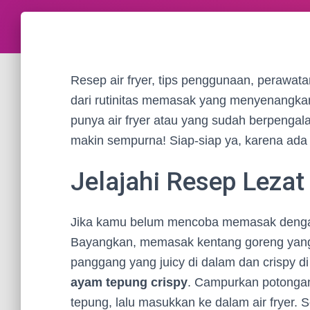
Resep air fryer, tips penggunaan, perawat
dari rutinitas memasak yang menyenangkan
punya air fryer atau yang sudah berpengal
makin sempurna! Siap-siap ya, karena ada b
Jelajahi Resep Lezat
Jika kamu belum mencoba memasak dengan 
Bayangkan, memasak kentang goreng yang 
panggang yang juicy di dalam dan crispy d
ayam tepung crispy
. Campurkan potongan
tepung, lalu masukkan ke dalam air fryer. 