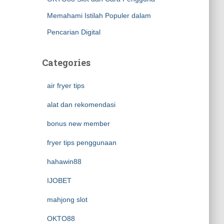
Memahami Istilah Populer dalam
Pencarian Digital
Categories
air fryer tips
alat dan rekomendasi
bonus new member
fryer tips penggunaan
hahawin88
IJOBET
mahjong slot
OKTO88