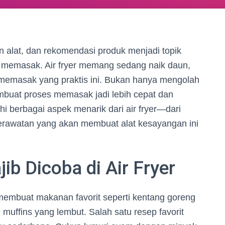
n alat, dan rekomendasi produk menjadi topik
 memasak. Air fryer memang sedang naik daun,
 memasak yang praktis ini. Bukan hanya mengolah
mbuat proses memasak jadi lebih cepat dan
hi berbagai aspek menarik dari air fryer—dari
erawatan yang akan membuat alat kesayangan ini
ib Dicoba di Air Fryer
k membuat makanan favorit seperti kentang goreng
muffins yang lembut. Salah satu resep favorit