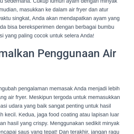
u sederhana. Cukup lumuri ayam dengan minyak
mudian, masukkan ke dalam air fryer dan atur
waktu singkat, Anda akan mendapatkan ayam yang
 Anda bisa bereksperimen dengan berbagai bumbu
 yang paling cocok untuk selera Anda!
imalkan Penggunaan Air
 mengubah pengalaman memasak Anda menjadi lebih
ang air fryer. Meskipun tergoda untuk memasukkan
asi udara yang baik sangat penting untuk hasil
kecil. Kedua, jaga food coating atau lapisan luar
an hasil yang crispy. Menggunakan sedikit minyak
capai saus yang tepat! Dan terakhir, jangan ragu