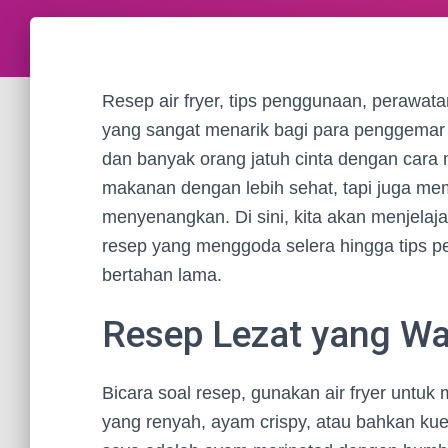
Resep air fryer, tips penggunaan, perawata
yang sangat menarik bagi para penggemar
dan banyak orang jatuh cinta dengan cara
makanan dengan lebih sehat, tapi juga me
menyenangkan. Di sini, kita akan menjelaja
resep yang menggoda selera hingga tips p
bertahan lama.
Resep Lezat yang Waj
Bicara soal resep, gunakan air fryer untu
yang renyah, ayam crispy, atau bahkan kue 