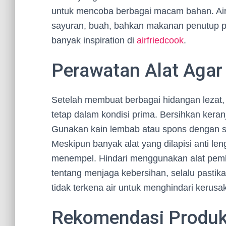
untuk mencoba berbagai macam bahan. Air 
sayuran, buah, bahkan makanan penutup pu
banyak inspiration di
airfriedcook
.
Perawatan Alat Agar
Setelah membuat berbagai hidangan lezat, 
tetap dalam kondisi prima. Bersihkan kera
Gunakan kain lembab atau spons dengan s
Meskipun banyak alat yang dilapisi anti len
menempel. Hindari menggunakan alat pember
tentang menjaga kebersihan, selalu pastik
tidak terkena air untuk menghindari kerusa
Rekomendasi Produk 