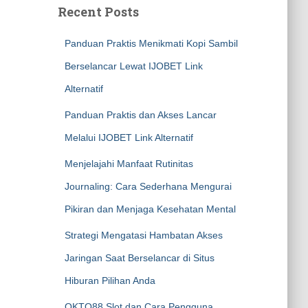
Recent Posts
Panduan Praktis Menikmati Kopi Sambil
Berselancar Lewat IJOBET Link
Alternatif
Panduan Praktis dan Akses Lancar
Melalui IJOBET Link Alternatif
Menjelajahi Manfaat Rutinitas
Journaling: Cara Sederhana Mengurai
Pikiran dan Menjaga Kesehatan Mental
Strategi Mengatasi Hambatan Akses
Jaringan Saat Berselancar di Situs
Hiburan Pilihan Anda
OKTO88 Slot dan Cara Pengguna