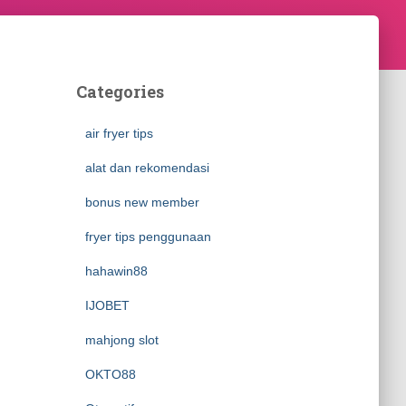
Categories
air fryer tips
alat dan rekomendasi
bonus new member
fryer tips penggunaan
hahawin88
IJOBET
mahjong slot
OKTO88