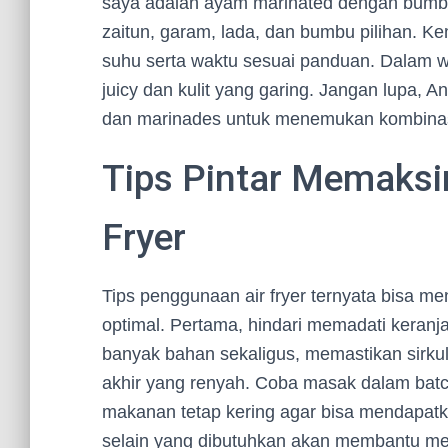
saya adalah ayam marinated dengan bumb
zaitun, garam, lada, dan bumbu pilihan. Ke
suhu serta waktu sesuai panduan. Dalam 
juicy dan kulit yang garing. Jangan lupa,
dan marinades untuk menemukan kombinasi
Tips Pintar Memaks
Fryer
Tips penggunaan air fryer ternyata bisa
optimal. Pertama, hindari memadati keranj
banyak bahan sekaligus, memastikan sirkul
akhir yang renyah. Coba masak dalam batch 
makanan tetap kering agar bisa mendapatk
selain yang dibutuhkan akan membantu men