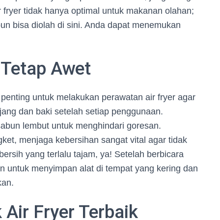
fryer tidak hanya optimal untuk makanan olahan;
n bisa diolah di sini. Anda dapat menemukan
 Tetap Awet
penting untuk melakukan perawatan air fryer agar
njang dan baki setelah setiap penggunaan.
abun lembut untuk menghindari goresan.
gket, menjaga kebersihan sangat vital agar tidak
sih yang terlalu tajam, ya! Setelah berbicara
an untuk menyimpan alat di tempat yang kering dan
kan.
Air Fryer Terbaik