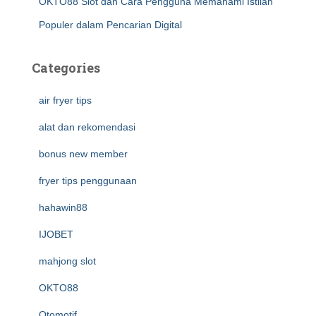
OKTO88 Slot dan Cara Pengguna Memahami Istilah
Populer dalam Pencarian Digital
Categories
air fryer tips
alat dan rekomendasi
bonus new member
fryer tips penggunaan
hahawin88
IJOBET
mahjong slot
OKTO88
Otomotif