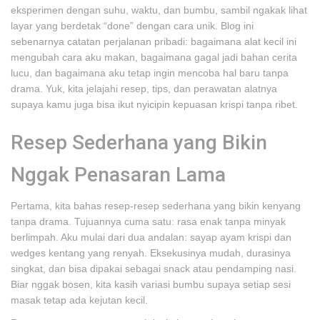
eksperimen dengan suhu, waktu, dan bumbu, sambil ngakak lihat
layar yang berdetak “done” dengan cara unik. Blog ini
sebenarnya catatan perjalanan pribadi: bagaimana alat kecil ini
mengubah cara aku makan, bagaimana gagal jadi bahan cerita
lucu, dan bagaimana aku tetap ingin mencoba hal baru tanpa
drama. Yuk, kita jelajahi resep, tips, dan perawatan alatnya
supaya kamu juga bisa ikut nyicipin kepuasan krispi tanpa ribet.
Resep Sederhana yang Bikin
Nggak Penasaran Lama
Pertama, kita bahas resep-resep sederhana yang bikin kenyang
tanpa drama. Tujuannya cuma satu: rasa enak tanpa minyak
berlimpah. Aku mulai dari dua andalan: sayap ayam krispi dan
wedges kentang yang renyah. Eksekusinya mudah, durasinya
singkat, dan bisa dipakai sebagai snack atau pendamping nasi.
Biar nggak bosen, kita kasih variasi bumbu supaya setiap sesi
masak tetap ada kejutan kecil.