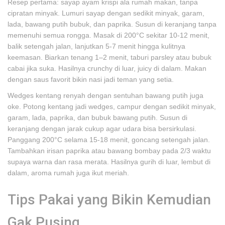
Resep pertama: sayap ayam krispi ala rumah makan, tanpa
cipratan minyak. Lumuri sayap dengan sedikit minyak, garam,
lada, bawang putih bubuk, dan paprika. Susun di keranjang tanpa
memenuhi semua rongga. Masak di 200°C sekitar 10-12 menit,
balik setengah jalan, lanjutkan 5-7 menit hingga kulitnya
keemasan. Biarkan tenang 1–2 menit, taburi parsley atau bubuk
cabai jika suka. Hasilnya crunchy di luar, juicy di dalam. Makan
dengan saus favorit bikin nasi jadi teman yang setia.
Wedges kentang renyah dengan sentuhan bawang putih juga
oke. Potong kentang jadi wedges, campur dengan sedikit minyak,
garam, lada, paprika, dan bubuk bawang putih. Susun di
keranjang dengan jarak cukup agar udara bisa bersirkulasi.
Panggang 200°C selama 15-18 menit, goncang setengah jalan.
Tambahkan irisan paprika atau bawang bombay pada 2/3 waktu
supaya warna dan rasa merata. Hasilnya gurih di luar, lembut di
dalam, aroma rumah juga ikut meriah.
Tips Pakai yang Bikin Kemudian
Gak Pusing