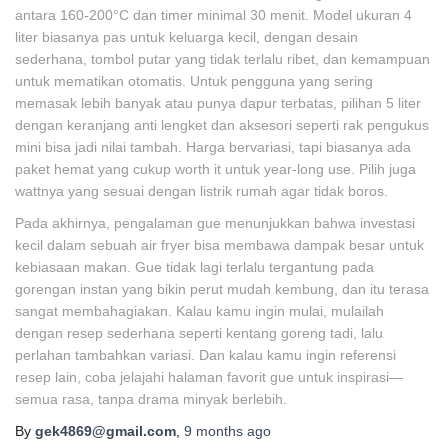
antara 160-200°C dan timer minimal 30 menit. Model ukuran 4
liter biasanya pas untuk keluarga kecil, dengan desain
sederhana, tombol putar yang tidak terlalu ribet, dan kemampuan
untuk mematikan otomatis. Untuk pengguna yang sering
memasak lebih banyak atau punya dapur terbatas, pilihan 5 liter
dengan keranjang anti lengket dan aksesori seperti rak pengukus
mini bisa jadi nilai tambah. Harga bervariasi, tapi biasanya ada
paket hemat yang cukup worth it untuk year-long use. Pilih juga
wattnya yang sesuai dengan listrik rumah agar tidak boros.
Pada akhirnya, pengalaman gue menunjukkan bahwa investasi
kecil dalam sebuah air fryer bisa membawa dampak besar untuk
kebiasaan makan. Gue tidak lagi terlalu tergantung pada
gorengan instan yang bikin perut mudah kembung, dan itu terasa
sangat membahagiakan. Kalau kamu ingin mulai, mulailah
dengan resep sederhana seperti kentang goreng tadi, lalu
perlahan tambahkan variasi. Dan kalau kamu ingin referensi
resep lain, coba jelajahi halaman favorit gue untuk inspirasi—
semua rasa, tanpa drama minyak berlebih.
By
gek4869@gmail.com
,
9 months
ago