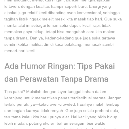
memanggang, mengukus ringan, bahkan menghangatkan
leftovers dengan kualitas hampir seperti baru. Energi yang
dipakai juga relatif kecil dibanding oven konvensional, sehingga
tagihan listrik nggak melejit meski kita masak tiap hari. Gue suka
menilai alat ini sebagai teman setia dapur: kecil, rapi, tidak
memaksa gaya hidup, tetapi bisa mengubah cara kita makan
tanpa drama. Dan ya, kadang-kadang gue juga suka tertawa
sendiri ketika melihat diri di kaca belakang, memasak sambil
menari-nari kecil.
Ada Humor Ringan: Tips Pakai
dan Perawatan Tanpa Drama
Tips pakai? Mulailah dengan layer tunggal bahan dalam
keranjang untuk memastikan panas terdistribusi merata. Jangan
terlalu penuh, ya—kalau over-crowded, hasilnya malah lembap
dan bagian luarnya tidak renyah. Gue juga selalu preheat dulu,
terutama kalau kita baru punya alat. Hal kecil yang bikin hidup
lebih mudah: potong ukuran bahan seragam biar waktu