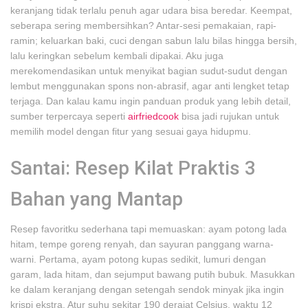
keranjang tidak terlalu penuh agar udara bisa beredar. Keempat,
seberapa sering membersihkan? Antar-sesi pemakaian, rapi-
ramin; keluarkan baki, cuci dengan sabun lalu bilas hingga bersih,
lalu keringkan sebelum kembali dipakai. Aku juga
merekomendasikan untuk menyikat bagian sudut-sudut dengan
lembut menggunakan spons non-abrasif, agar anti lengket tetap
terjaga. Dan kalau kamu ingin panduan produk yang lebih detail,
sumber terpercaya seperti
airfriedcook
bisa jadi rujukan untuk
memilih model dengan fitur yang sesuai gaya hidupmu.
Santai: Resep Kilat Praktis 3
Bahan yang Mantap
Resep favoritku sederhana tapi memuaskan: ayam potong lada
hitam, tempe goreng renyah, dan sayuran panggang warna-
warni. Pertama, ayam potong kupas sedikit, lumuri dengan
garam, lada hitam, dan sejumput bawang putih bubuk. Masukkan
ke dalam keranjang dengan setengah sendok minyak jika ingin
krispi ekstra. Atur suhu sekitar 190 derajat Celsius, waktu 12