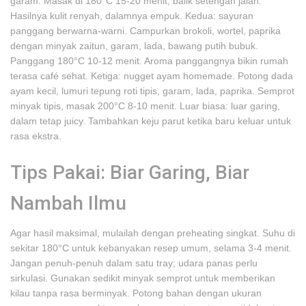
garam. Masak di 180°C 15-20 menit, balik setengah jalan.
Hasilnya kulit renyah, dalamnya empuk. Kedua: sayuran
panggang berwarna-warni. Campurkan brokoli, wortel, paprika
dengan minyak zaitun, garam, lada, bawang putih bubuk.
Panggang 180°C 10-12 menit. Aroma panggangnya bikin rumah
terasa café sehat. Ketiga: nugget ayam homemade. Potong dada
ayam kecil, lumuri tepung roti tipis, garam, lada, paprika. Semprot
minyak tipis, masak 200°C 8-10 menit. Luar biasa: luar garing,
dalam tetap juicy. Tambahkan keju parut ketika baru keluar untuk
rasa ekstra.
Tips Pakai: Biar Garing, Biar
Nambah Ilmu
Agar hasil maksimal, mulailah dengan preheating singkat. Suhu di
sekitar 180°C untuk kebanyakan resep umum, selama 3-4 menit.
Jangan penuh-penuh dalam satu tray; udara panas perlu
sirkulasi. Gunakan sedikit minyak semprot untuk memberikan
kilau tanpa rasa berminyak. Potong bahan dengan ukuran