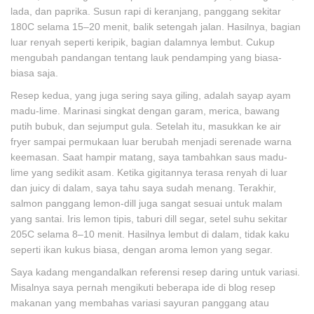
lada, dan paprika. Susun rapi di keranjang, panggang sekitar
180C selama 15–20 menit, balik setengah jalan. Hasilnya, bagian
luar renyah seperti keripik, bagian dalamnya lembut. Cukup
mengubah pandangan tentang lauk pendamping yang biasa-
biasa saja.
Resep kedua, yang juga sering saya giling, adalah sayap ayam
madu-lime. Marinasi singkat dengan garam, merica, bawang
putih bubuk, dan sejumput gula. Setelah itu, masukkan ke air
fryer sampai permukaan luar berubah menjadi serenade warna
keemasan. Saat hampir matang, saya tambahkan saus madu-
lime yang sedikit asam. Ketika gigitannya terasa renyah di luar
dan juicy di dalam, saya tahu saya sudah menang. Terakhir,
salmon panggang lemon-dill juga sangat sesuai untuk malam
yang santai. Iris lemon tipis, taburi dill segar, setel suhu sekitar
205C selama 8–10 menit. Hasilnya lembut di dalam, tidak kaku
seperti ikan kukus biasa, dengan aroma lemon yang segar.
Saya kadang mengandalkan referensi resep daring untuk variasi.
Misalnya saya pernah mengikuti beberapa ide di blog resep
makanan yang membahas variasi sayuran panggang atau