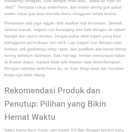
masaknya seragam. Gue sempat mikir dulu, “pakai air fryer itu
ribet?” Ternyata cukup sederhana, dan makin sering gue pakai
makin cepat gue bisa menata menu mingguan tanpa drama.
Perawatan alat juga nggak ribet asalkan kita konsisten. Setelah
selesai masak, segera cuci keranjang dan baki dengan air sabun
hangat dan spons lembut. Jangan pakai sikat logam yang bisa
menggores permukaan non-stick. Lap bagian luar dengan kain
lembut, cek gasketnya tetap rapat, dan pastikan alat benar-benar
kering sebelum disimpan. Satu hal lagi: hindari menumpuk kabel
di drawer dapur, supaya tidak ada kejutan saat disambungkan.
Dengan rutinitas sederhana itu, air fryer tetap awet dan karakter
krispi-nya tidak hilang.
Rekomendasi Produk dan
Penutup: Pilihan yang Bikin
Hemat Waktu
Kalau kamu baru mulai, cari model 3-5 liter dengan kontrol suhu