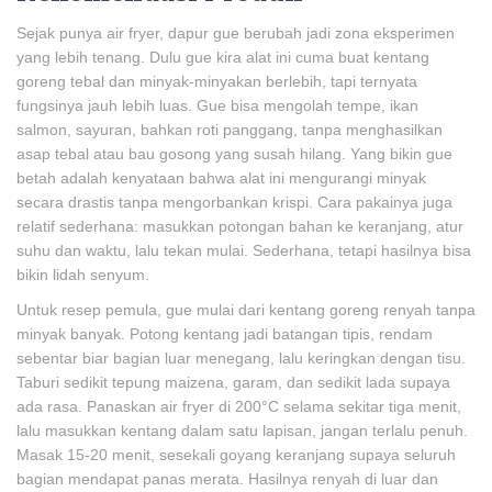
Sejak punya air fryer, dapur gue berubah jadi zona eksperimen
yang lebih tenang. Dulu gue kira alat ini cuma buat kentang
goreng tebal dan minyak-minyakan berlebih, tapi ternyata
fungsinya jauh lebih luas. Gue bisa mengolah tempe, ikan
salmon, sayuran, bahkan roti panggang, tanpa menghasilkan
asap tebal atau bau gosong yang susah hilang. Yang bikin gue
betah adalah kenyataan bahwa alat ini mengurangi minyak
secara drastis tanpa mengorbankan krispi. Cara pakainya juga
relatif sederhana: masukkan potongan bahan ke keranjang, atur
suhu dan waktu, lalu tekan mulai. Sederhana, tetapi hasilnya bisa
bikin lidah senyum.
Untuk resep pemula, gue mulai dari kentang goreng renyah tanpa
minyak banyak. Potong kentang jadi batangan tipis, rendam
sebentar biar bagian luar menegang, lalu keringkan dengan tisu.
Taburi sedikit tepung maizena, garam, dan sedikit lada supaya
ada rasa. Panaskan air fryer di 200°C selama sekitar tiga menit,
lalu masukkan kentang dalam satu lapisan, jangan terlalu penuh.
Masak 15-20 menit, sesekali goyang keranjang supaya seluruh
bagian mendapat panas merata. Hasilnya renyah di luar dan