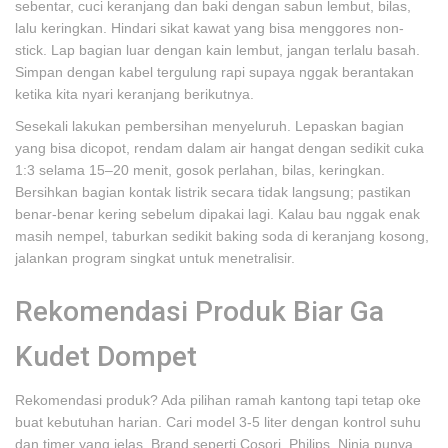
sebentar, cuci keranjang dan baki dengan sabun lembut, bilas,
lalu keringkan. Hindari sikat kawat yang bisa menggores non-
stick. Lap bagian luar dengan kain lembut, jangan terlalu basah.
Simpan dengan kabel tergulung rapi supaya nggak berantakan
ketika kita nyari keranjang berikutnya.
Sesekali lakukan pembersihan menyeluruh. Lepaskan bagian
yang bisa dicopot, rendam dalam air hangat dengan sedikit cuka
1:3 selama 15–20 menit, gosok perlahan, bilas, keringkan.
Bersihkan bagian kontak listrik secara tidak langsung; pastikan
benar-benar kering sebelum dipakai lagi. Kalau bau nggak enak
masih nempel, taburkan sedikit baking soda di keranjang kosong,
jalankan program singkat untuk menetralisir.
Rekomendasi Produk Biar Ga
Kudet Dompet
Rekomendasi produk? Ada pilihan ramah kantong tapi tetap oke
buat kebutuhan harian. Cari model 3-5 liter dengan kontrol suhu
dan timer yang jelas. Brand seperti Cosori, Philips, Ninja punya