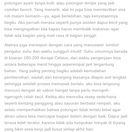
potongan ayam tanpa kulit, atau potongan tempe yang jadi
camilan favorit. Yang menarik, alat ini juga bisa mensterilkan sisa
roti malam kemarin—ya, agak berlebihan, tapi kenyataannya
begitu. Aku pernah merasa seperti punya asisten dapur kecil yang
bisa mengingatkan kita kapan harus membalik makanan agar
tidak ada bagian yang mati rasa di bagian pinggir.
Alatnya juga merespon dengan cara yang manusiawi: tombol
pengatur suhu dan waktu sungguh intuitif. Suhu umumnya berada
di kisaran 180-200 derajat Celsius, dan waktu pengerjaan bisa
antara beberapa menit hingga seperempat jam tergantung
bahan. Yang paling penting bagiku adalah kemudahan
pembersihan; wadah dan keranjang biasanya dilapisi anti lengket,
sehingga setelah proses memasak berlalu, aku bisa langsung
mencuci dengan air sabun hangat tanpa perlu merogoh-
ngerogoh celah kecil. Ketika aku mencoba resep sederhana
seperti kentang panggang atau sayuran berbalut rempah, aku
selalu memperhatikan bahwa potongan tidak terlalu tebal agar
aliran udara bisa mencapai bagian dalam dengan baik. Dapur jadi
terasa lebih teratur, karena tidak ada tumpukan minyak di loyang
yang bikin area kerja jadi kusut setiap akhir hari.