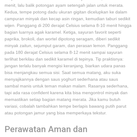
menit, lalu balik potongan ayam setengah jalan untuk merata.
Kedua, tempe potong dadu ukuran gigitan dicelupkan ke dalam
campuran minyak dan kecap asin ringan, kemudian taburi sedikit
wijen. Panggang di 200 derajat Celsius selama 8-10 menit hingga
bagian luarnya agak karamel. Ketiga, sayuran favorit seperti
paprika, brokoli, dan wortel dipotong seragam, diberi sedikit
minyak zaitun, sejumput garam, dan perasan lemon. Panggang
pada 180 derajat Celsius selama 8-12 menit sampai sayuran
terlihat berkilau dan sedikit karamel di tepinya. Tip praktisnya:
jangan terlalu banyak mengisi keranjang, biarkan udara panas
bisa menjangkau semua sisi. Saat semua matang, aku suka
menyajikannya dengan saus yoghurt sederhana atau saus
sambal manis untuk teman makan malam. Rasanya sederhana,
tapi ada rasa confident karena kita bisa mengontrol minyak dan
memastikan setiap bagian matang merata. Jika kamu butuh
variasi, cobalah tambahkan tempe berlapis bawang putih parut
atau potongan jamur yang bisa memperkaya tekstur.
Perawatan Aman dan