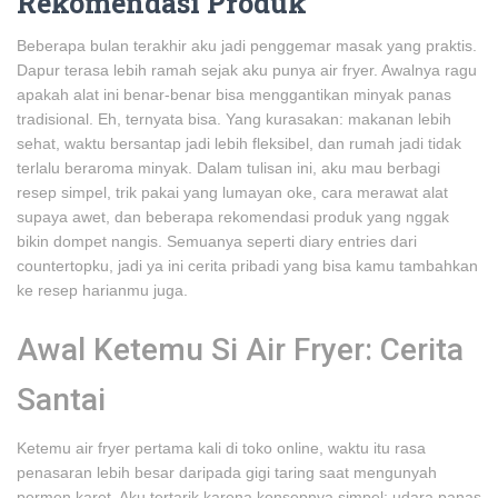
Rekomendasi Produk
Beberapa bulan terakhir aku jadi penggemar masak yang praktis.
Dapur terasa lebih ramah sejak aku punya air fryer. Awalnya ragu
apakah alat ini benar-benar bisa menggantikan minyak panas
tradisional. Eh, ternyata bisa. Yang kurasakan: makanan lebih
sehat, waktu bersantap jadi lebih fleksibel, dan rumah jadi tidak
terlalu beraroma minyak. Dalam tulisan ini, aku mau berbagi
resep simpel, trik pakai yang lumayan oke, cara merawat alat
supaya awet, dan beberapa rekomendasi produk yang nggak
bikin dompet nangis. Semuanya seperti diary entries dari
countertopku, jadi ya ini cerita pribadi yang bisa kamu tambahkan
ke resep harianmu juga.
Awal Ketemu Si Air Fryer: Cerita
Santai
Ketemu air fryer pertama kali di toko online, waktu itu rasa
penasaran lebih besar daripada gigi taring saat mengunyah
permen karet. Aku tertarik karena konsepnya simpel: udara panas