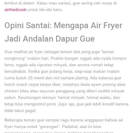
lembut di dalam. Kalau mau variasi, gue sering cek resep di
airfriedcook
untuk ide-ide baru.
Opini Santai: Mengapa Air Fryer
Jadi Andalan Dapur Gue
Gue melihat air fryer sebagai temen diet yang juga "teman
nongkrong" malam hari. Praktis banget: nggak ada nyala kompor
lama, nggak ada cipratan minyak, dan aroma rumah tetap
bersahabat. Ketika gue pulang kerja, siap-siap makan malam
cuma butuh 25 menit dari nol sampai plating. Ada kalanya gue
butuh snack cepat tanpa ribet, misalnya dada ayam potong alias
chicken bites atau sayuran panggang yang diberi sedikit minyak
zaitun. Keuntungan lainnya: hemat minyak, hemat waktu, dan
tetap bisa mengontrol porsi. Jujur aja, gue jadi lebih kreatif karena
tidak takut gagal.
Beberapa teman gue sempat ragu karena anggapan bahwa air
fryer hanya untuk “gorengan”. Padahal, alat ini bisa