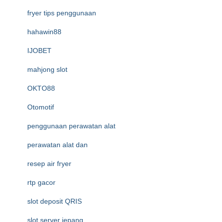
fryer tips penggunaan
hahawin88
IJOBET
mahjong slot
OKTO88
Otomotif
penggunaan perawatan alat
perawatan alat dan
resep air fryer
rtp gacor
slot deposit QRIS
slot server jepang