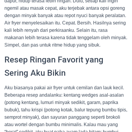
dapur, hidup terasa lebih ringan. Dulu, setiap kali ingin
ngemil atau masak cepat, aku terjebak antara opsi goreng
dengan minyak banyak atau repot nyuci banyak peralatan.
Air fryer menyelesaikan itu. Cepat. Bersih. Hasilnya sering
kali lebih renyah dari perkiraanku. Selain itu, rasa
makanan lebih terasa karena tidak tenggelam oleh minyak.
Simpel, dan pas untuk ritme hidup yang sibuk.
Resep Ringan Favorit yang
Sering Aku Bikin
Aku biasanya pakai air fryer untuk cemilan dan lauk kecil.
Beberapa resep andalanku: kentang wedges asal-asalan
(potong kentang, lumuri minyak sedikit, garam, paprika
bubuk), tahu krispi (potong kotak, balur tepung bumbu tipis,
semprot minyak), dan sayuran panggang seperti brokoli
atau wortel dengan bumbu minimalis. Kalau mau yang
“berat” sedikit, aku buat paha ayam lada hitam: bumbui,