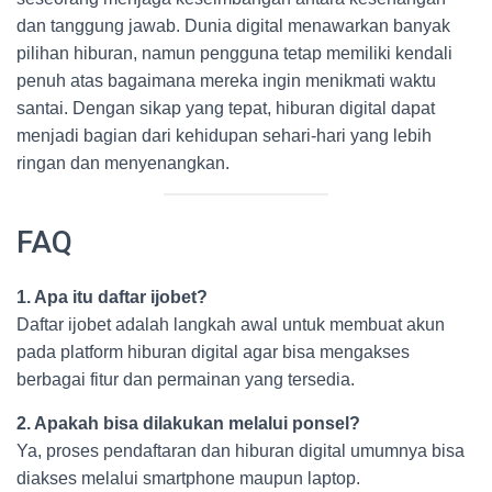
dan tanggung jawab. Dunia digital menawarkan banyak
pilihan hiburan, namun pengguna tetap memiliki kendali
penuh atas bagaimana mereka ingin menikmati waktu
santai. Dengan sikap yang tepat, hiburan digital dapat
menjadi bagian dari kehidupan sehari-hari yang lebih
ringan dan menyenangkan.
FAQ
1. Apa itu daftar ijobet?
Daftar ijobet adalah langkah awal untuk membuat akun
pada platform hiburan digital agar bisa mengakses
berbagai fitur dan permainan yang tersedia.
2. Apakah bisa dilakukan melalui ponsel?
Ya, proses pendaftaran dan hiburan digital umumnya bisa
diakses melalui smartphone maupun laptop.