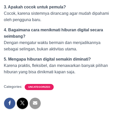
3. Apakah cocok untuk pemula?
Cocok, karena sistemnya dirancang agar mudah dipahami
oleh pengguna baru.
4. Bagaimana cara menikmati hiburan digital secara
seimbang?
Dengan mengatur waktu bermain dan menjadikannya
sebagai selingan, bukan aktivitas utama.
5. Mengapa hiburan digital semakin diminati?
Karena praktis, fleksibel, dan menawarkan banyak pilihan
hiburan yang bisa dinikmati kapan saja.
Categories:
UNCATEGORIZED