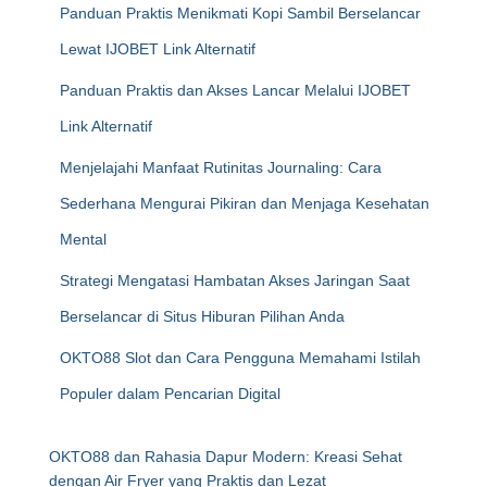
Panduan Praktis Menikmati Kopi Sambil Berselancar
Lewat IJOBET Link Alternatif
Panduan Praktis dan Akses Lancar Melalui IJOBET
Link Alternatif
Menjelajahi Manfaat Rutinitas Journaling: Cara
Sederhana Mengurai Pikiran dan Menjaga Kesehatan
Mental
Strategi Mengatasi Hambatan Akses Jaringan Saat
Berselancar di Situs Hiburan Pilihan Anda
OKTO88 Slot dan Cara Pengguna Memahami Istilah
Populer dalam Pencarian Digital
OKTO88 dan Rahasia Dapur Modern: Kreasi Sehat
dengan Air Fryer yang Praktis dan Lezat