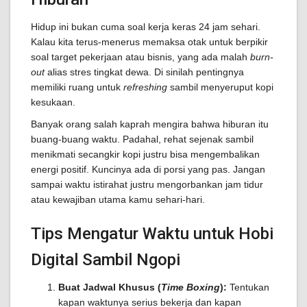
Hidup ini bukan cuma soal kerja keras 24 jam sehari.
Kalau kita terus-menerus memaksa otak untuk berpikir
soal target pekerjaan atau bisnis, yang ada malah
burn-
out
alias stres tingkat dewa. Di sinilah pentingnya
memiliki ruang untuk
refreshing
sambil menyeruput kopi
kesukaan.
Banyak orang salah kaprah mengira bahwa hiburan itu
buang-buang waktu. Padahal, rehat sejenak sambil
menikmati secangkir kopi justru bisa mengembalikan
energi positif. Kuncinya ada di porsi yang pas. Jangan
sampai waktu istirahat justru mengorbankan jam tidur
atau kewajiban utama kamu sehari-hari.
Tips Mengatur Waktu untuk Hobi
Digital Sambil Ngopi
Buat Jadwal Khusus (
Time Boxing
):
Tentukan
kapan waktunya serius bekerja dan kapan