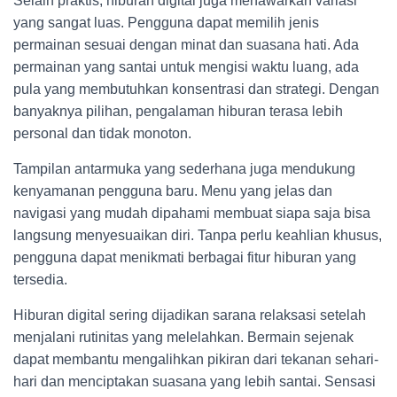
Selain praktis, hiburan digital juga menawarkan variasi
yang sangat luas. Pengguna dapat memilih jenis
permainan sesuai dengan minat dan suasana hati. Ada
permainan yang santai untuk mengisi waktu luang, ada
pula yang membutuhkan konsentrasi dan strategi. Dengan
banyaknya pilihan, pengalaman hiburan terasa lebih
personal dan tidak monoton.
Tampilan antarmuka yang sederhana juga mendukung
kenyamanan pengguna baru. Menu yang jelas dan
navigasi yang mudah dipahami membuat siapa saja bisa
langsung menyesuaikan diri. Tanpa perlu keahlian khusus,
pengguna dapat menikmati berbagai fitur hiburan yang
tersedia.
Hiburan digital sering dijadikan sarana relaksasi setelah
menjalani rutinitas yang melelahkan. Bermain sejenak
dapat membantu mengalihkan pikiran dari tekanan sehari-
hari dan menciptakan suasana yang lebih santai. Sensasi