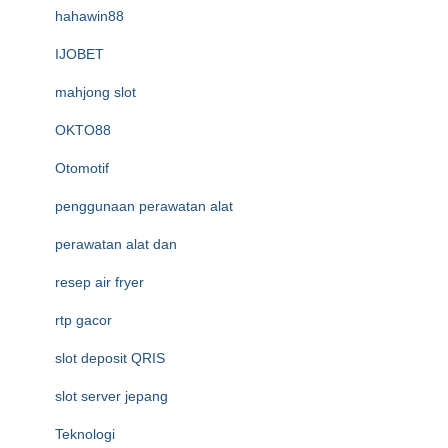
hahawin88
IJOBET
mahjong slot
OKTO88
Otomotif
penggunaan perawatan alat
perawatan alat dan
resep air fryer
rtp gacor
slot deposit QRIS
slot server jepang
Teknologi