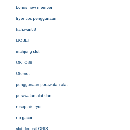
bonus new member
fryer tips penggunaan
hahawin88
IJOBET
mahjong slot
OKTO88
Otomotif
penggunaan perawatan alat
perawatan alat dan
resep air fryer
rtp gacor
slot deposit QRIS