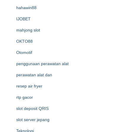
hahawin88
IJOBET
mahjong slot
OKTO88
Otomotif
penggunaan perawatan alat
perawatan alat dan
resep air fryer
rtp gacor
slot deposit QRIS
slot server jepang
Teknologi