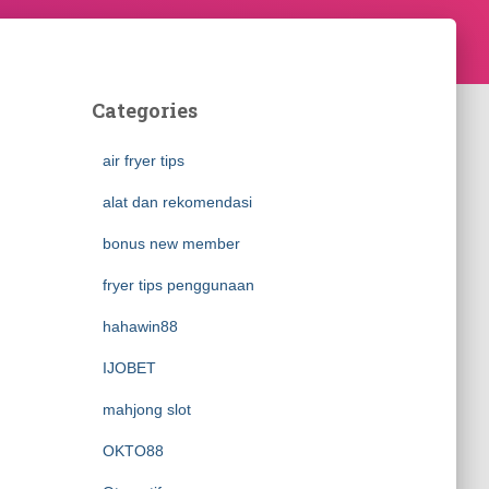
Categories
air fryer tips
alat dan rekomendasi
bonus new member
fryer tips penggunaan
hahawin88
IJOBET
mahjong slot
OKTO88