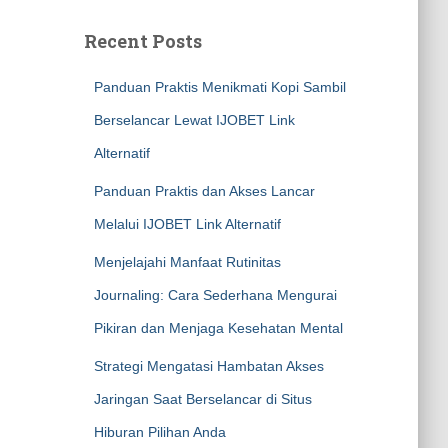
Recent Posts
Panduan Praktis Menikmati Kopi Sambil
Berselancar Lewat IJOBET Link
Alternatif
Panduan Praktis dan Akses Lancar
Melalui IJOBET Link Alternatif
Menjelajahi Manfaat Rutinitas
Journaling: Cara Sederhana Mengurai
Pikiran dan Menjaga Kesehatan Mental
Strategi Mengatasi Hambatan Akses
Jaringan Saat Berselancar di Situs
Hiburan Pilihan Anda