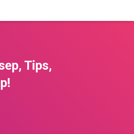
sep, Tips,
p!