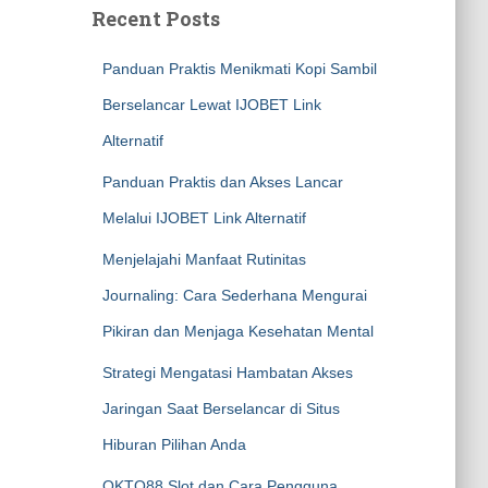
Recent Posts
Panduan Praktis Menikmati Kopi Sambil
Berselancar Lewat IJOBET Link
Alternatif
Panduan Praktis dan Akses Lancar
Melalui IJOBET Link Alternatif
Menjelajahi Manfaat Rutinitas
Journaling: Cara Sederhana Mengurai
Pikiran dan Menjaga Kesehatan Mental
Strategi Mengatasi Hambatan Akses
Jaringan Saat Berselancar di Situs
Hiburan Pilihan Anda
OKTO88 Slot dan Cara Pengguna