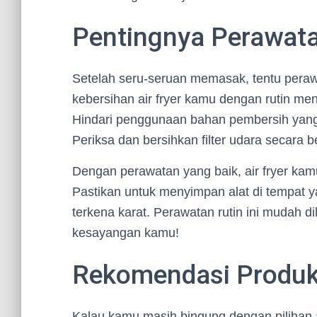
Pentingnya Perawata
Setelah seru-seruan memasak, tentu perawa
kebersihan air fryer kamu dengan rutin m
Hindari penggunaan bahan pembersih yang
Periksa dan bersihkan filter udara secara 
Dengan perawatan yang baik, air fryer kam
Pastikan untuk menyimpan alat di tempat ya
terkena karat. Perawatan rutin ini mudah
kesayangan kamu!
Rekomendasi Produk 
Kalau kamu masih bingung dengan pilihan a