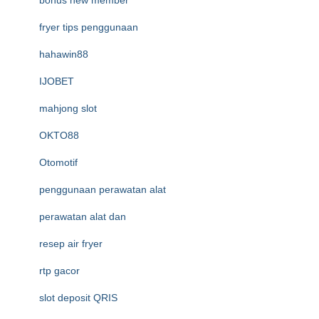
bonus new member
fryer tips penggunaan
hahawin88
IJOBET
mahjong slot
OKTO88
Otomotif
penggunaan perawatan alat
perawatan alat dan
resep air fryer
rtp gacor
slot deposit QRIS