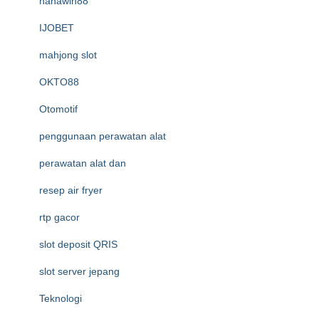
hahawin88
IJOBET
mahjong slot
OKTO88
Otomotif
penggunaan perawatan alat
perawatan alat dan
resep air fryer
rtp gacor
slot deposit QRIS
slot server jepang
Teknologi