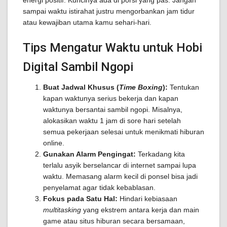
energi positif. Kuncinya ada di porsi yang pas. Jangan
sampai waktu istirahat justru mengorbankan jam tidur
atau kewajiban utama kamu sehari-hari.
Tips Mengatur Waktu untuk Hobi
Digital Sambil Ngopi
Buat Jadwal Khusus (
Time Boxing
):
Tentukan
kapan waktunya serius bekerja dan kapan
waktunya bersantai sambil ngopi. Misalnya,
alokasikan waktu 1 jam di sore hari setelah
semua pekerjaan selesai untuk menikmati hiburan
online.
Gunakan Alarm Pengingat:
Terkadang kita
terlalu asyik berselancar di internet sampai lupa
waktu. Memasang alarm kecil di ponsel bisa jadi
penyelamat agar tidak kebablasan.
Fokus pada Satu Hal:
Hindari kebiasaan
multitasking
yang ekstrem antara kerja dan main
game atau situs hiburan secara bersamaan,