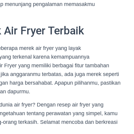
 siap menunjang pengalaman memasakmu
Air Fryer Terbaik
erapa merek air fryer yang layak
er yang terkenal karena kemampuannya
r Fryer yang memiliki berbagai fitur tambahan
 jika anggaranmu terbatas, ada juga merek seperti
gan harga bersahabat. Apapun pilihanmu, pastikan
han dapurmu.
unia air fryer? Dengan resep air fryer yang
pengetahuan tentang perawatan yang simpel, kamu
ng-orang terkasih. Selamat mencoba dan berkreasi