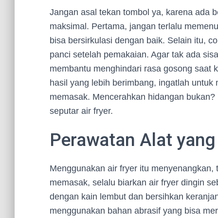
Jangan asal tekan tombol ya, karena ada b
maksimal. Pertama, jangan terlalu memenuhi
bisa bersirkulasi dengan baik. Selain itu,
panci setelah pemakaian. Agar tak ada si
membantu menghindari rasa gosong saat ka
hasil yang lebih berimbang, ingatlah untu
memasak. Mencerahkan hidangan bukan? 
seputar air fryer.
Perawatan Alat yang
Menggunakan air fryer itu menyenangkan, t
memasak, selalu biarkan air fryer dingin 
dengan kain lembut dan bersihkan keranjan
menggunakan bahan abrasif yang bisa me