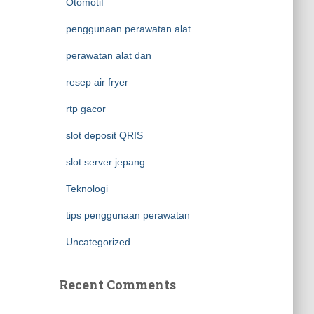
Otomotif
penggunaan perawatan alat
perawatan alat dan
resep air fryer
rtp gacor
slot deposit QRIS
slot server jepang
Teknologi
tips penggunaan perawatan
Uncategorized
Recent Comments