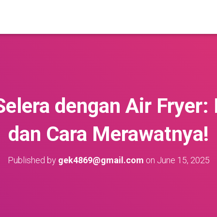
lera dengan Air Fryer: 
dan Cara Merawatnya!
Published by
gek4869@gmail.com
on
June 15, 2025