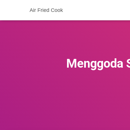
Air Fried Cook
Menggoda Se