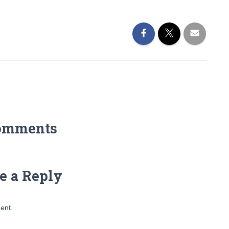
omments
e a Reply
ent.