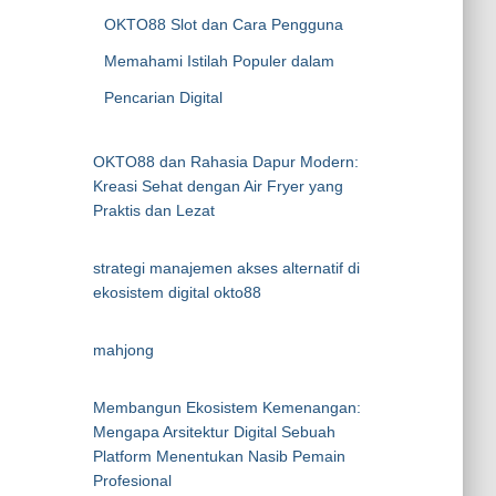
OKTO88 Slot dan Cara Pengguna
Memahami Istilah Populer dalam
Pencarian Digital
OKTO88 dan Rahasia Dapur Modern:
Kreasi Sehat dengan Air Fryer yang
Praktis dan Lezat
strategi manajemen akses alternatif di
ekosistem digital okto88
mahjong
Membangun Ekosistem Kemenangan:
Mengapa Arsitektur Digital Sebuah
Platform Menentukan Nasib Pemain
Profesional