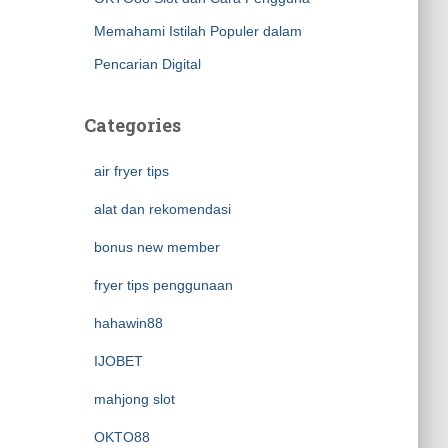
Memahami Istilah Populer dalam
Pencarian Digital
Categories
air fryer tips
alat dan rekomendasi
bonus new member
fryer tips penggunaan
hahawin88
IJOBET
mahjong slot
OKTO88