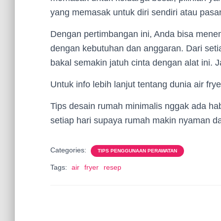
yang memasak untuk diri sendiri atau pasan
Dengan pertimbangan ini, Anda bisa men
dengan kebutuhan dan anggaran. Dari set
bakal semakin jatuh cinta dengan alat ini. 
Untuk info lebih lanjut tentang dunia air f
Tips desain rumah minimalis nggak ada hab
setiap hari supaya rumah makin nyaman dan
Categories:
TIPS PENGGUNAAN PERAWATAN
Tags:
air
fryer
resep