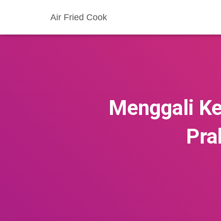
Air Fried Cook
Menggali Ke
Pra