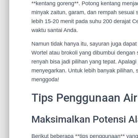
**kentang goreng**. Potong kentang menjad
minyak zaitun, garam, dan rempah sesuai s
lebih 15-20 menit pada suhu 200 derajat C
waktu santai Anda.
Namun tidak hanya itu, sayuran juga dapat
Wortel atau brokoli yang dibumbui dengan s
renyah bisa jadi pilihan yang tepat. Apalag
menyegarkan. Untuk lebih banyak pilihan,
menggoda!
Tips Penggunaan Air 
Maksimalkan Potensi Al
Berikut beberapa **tips penggunaan** yan