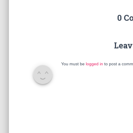
0 C
Leav
You must be
logged in
to post a comm