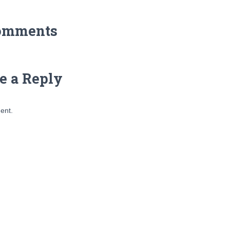
omments
e a Reply
ent.