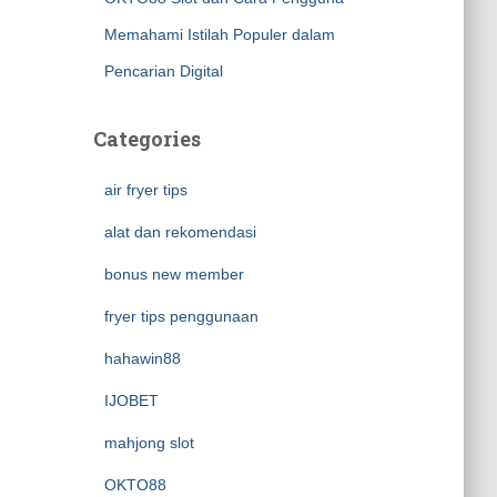
Memahami Istilah Populer dalam
Pencarian Digital
Categories
air fryer tips
alat dan rekomendasi
bonus new member
fryer tips penggunaan
hahawin88
IJOBET
mahjong slot
OKTO88