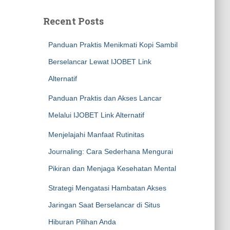
Recent Posts
Panduan Praktis Menikmati Kopi Sambil
Berselancar Lewat IJOBET Link
Alternatif
Panduan Praktis dan Akses Lancar
Melalui IJOBET Link Alternatif
Menjelajahi Manfaat Rutinitas
Journaling: Cara Sederhana Mengurai
Pikiran dan Menjaga Kesehatan Mental
Strategi Mengatasi Hambatan Akses
Jaringan Saat Berselancar di Situs
Hiburan Pilihan Anda