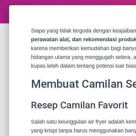
Siapa yang tidak tergoda dengan keajaiban
perawatan alat, dan rekomendasi produ
karena memberikan kemudahan bagi banyak
hidangan utama yang menggugah selera, air f
kupas lebih dalam tentang potensi luar biasa 
Membuat Camilan Se
Resep Camilan Favorit
Salah satu keunggulan air fryer adalah k
yang krispi tanpa harus menggunakan bany