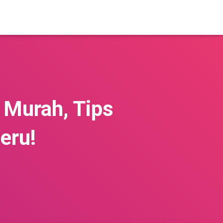
 Murah, Tips
eru!