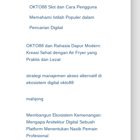
OKTO88 Slot dan Cara Pengguna
Memahami Istilah Populer dalam
Pencarian Digital
OKTO88 dan Rahasia Dapur Modern:
Kreasi Sehat dengan Air Fryer yang
Praktis dan Lezat
strategi manajemen akses alternatif di
ekosistem digital okto88
mahjong
Membangun Ekosistem Kemenangan:
Mengapa Arsitektur Digital Sebuah
Platform Menentukan Nasib Pemain
Profesional