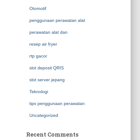
Otomotif
penggunaan perawatan alat
perawatan alat dan
resep air fryer
rtp gacor
slot deposit QRIS
slot server jepang
Teknologi
tips penggunaan perawatan
Uncategorized
Recent Comments