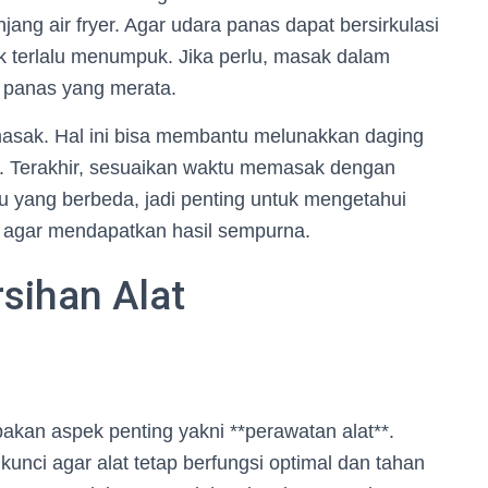
ng air fryer. Agar udara panas dapat bersirkulasi
k terlalu menumpuk. Jika perlu, masak dalam
t panas yang merata.
asak. Hal ini bisa membantu melunakkan daging
t. Terakhir, sesuaikan waktu memasak dengan
u yang berbeda, jadi penting untuk mengetahui
 agar mendapatkan hasil sempurna.
sihan Alat
upakan aspek penting yakni **perawatan alat**.
kunci agar alat tetap berfungsi optimal dan tahan