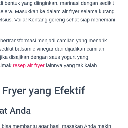
i bentuk yang diinginkan, marinasi dengan sedikit
elera. Masukkan ke dalam air fryer selama kurang
elsius. Voila! Kentang goreng sehat siap menemani
 bertransformasi menjadi camilan yang menarik.
edikit balsamic vinegar dan dijadikan camilan
i jika disajikan dengan saus yogurt yang
 simak
resep air fryer
lainnya yang tak kalah
Fryer yang Efektif
at Anda
g bisa membantu agar hasil masakan Anda makin