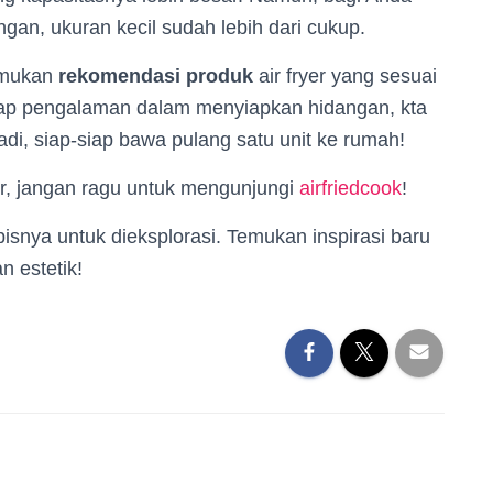
gan, ukuran kecil sudah lebih dari cukup.
emukan
rekomendasi produk
air fryer yang sesuai
iap pengalaman dalam menyiapkan hidangan, kta
Jadi, siap-siap bawa pulang satu unit ke rumah!
ryer, jangan ragu untuk mengunjungi
airfriedcook
!
isnya untuk dieksplorasi. Temukan inspirasi baru
 estetik!