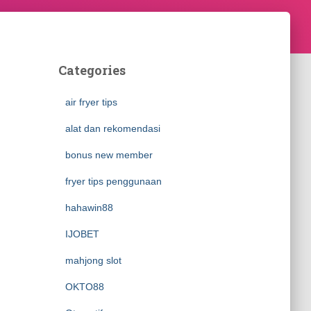
Categories
air fryer tips
alat dan rekomendasi
bonus new member
fryer tips penggunaan
hahawin88
IJOBET
mahjong slot
OKTO88