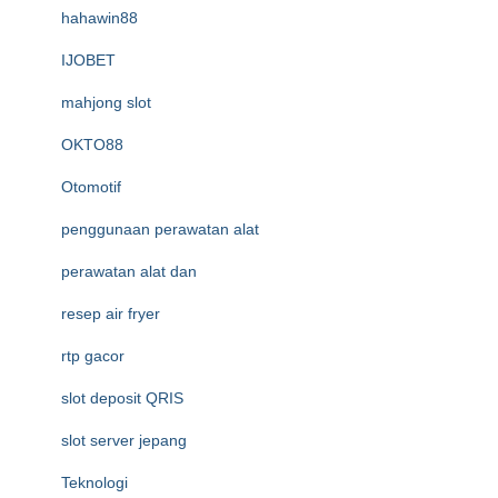
hahawin88
IJOBET
mahjong slot
OKTO88
Otomotif
penggunaan perawatan alat
perawatan alat dan
resep air fryer
rtp gacor
slot deposit QRIS
slot server jepang
Teknologi