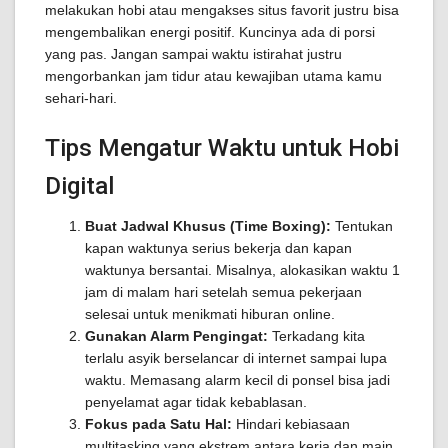
melakukan hobi atau mengakses situs favorit justru bisa
mengembalikan energi positif. Kuncinya ada di porsi
yang pas. Jangan sampai waktu istirahat justru
mengorbankan jam tidur atau kewajiban utama kamu
sehari-hari.
Tips Mengatur Waktu untuk Hobi
Digital
Buat Jadwal Khusus (Time Boxing):
Tentukan
kapan waktunya serius bekerja dan kapan
waktunya bersantai. Misalnya, alokasikan waktu 1
jam di malam hari setelah semua pekerjaan
selesai untuk menikmati hiburan online.
Gunakan Alarm Pengingat:
Terkadang kita
terlalu asyik berselancar di internet sampai lupa
waktu. Memasang alarm kecil di ponsel bisa jadi
penyelamat agar tidak kebablasan.
Fokus pada Satu Hal:
Hindari kebiasaan
multitasking yang ekstrem antara kerja dan main