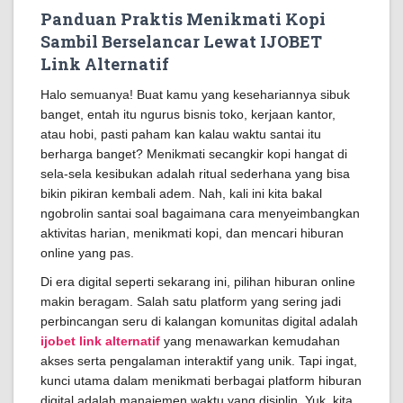
Panduan Praktis Menikmati Kopi
Sambil Berselancar Lewat IJOBET
Link Alternatif
Halo semuanya! Buat kamu yang kesehariannya sibuk
banget, entah itu ngurus bisnis toko, kerjaan kantor,
atau hobi, pasti paham kan kalau waktu santai itu
berharga banget? Menikmati secangkir kopi hangat di
sela-sela kesibukan adalah ritual sederhana yang bisa
bikin pikiran kembali adem. Nah, kali ini kita bakal
ngobrolin santai soal bagaimana cara menyeimbangkan
aktivitas harian, menikmati kopi, dan mencari hiburan
online yang pas.
Di era digital seperti sekarang ini, pilihan hiburan online
makin beragam. Salah satu platform yang sering jadi
perbincangan seru di kalangan komunitas digital adalah
ijobet link alternatif
yang menawarkan kemudahan
akses serta pengalaman interaktif yang unik. Tapi ingat,
kunci utama dalam menikmati berbagai platform hiburan
digital adalah manajemen waktu yang disiplin. Yuk, kita