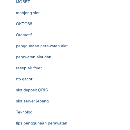
IJOBET
mahjong slot
OKTO88
Otomotif
penggunaan perawatan alat
perawatan alat dan
resep air fryer
rtp gacor
slot deposit QRIS
slot server jepang
Teknologi
tips penggunaan perawatan