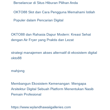
Berselancar di Situs Hiburan Pilihan Anda
OKTO88 Slot dan Cara Pengguna Memahami Istilah
Populer dalam Pencarian Digital
OKTO88 dan Rahasia Dapur Modern: Kreasi Sehat
dengan Air Fryer yang Praktis dan Lezat
strategi manajemen akses alternatif di ekosistem digital
okto88
mahjong
Membangun Ekosistem Kemenangan: Mengapa
Arsitektur Digital Sebuah Platform Menentukan Nasib
Pemain Profesional
https://www.wylandhawaiigalleries.com