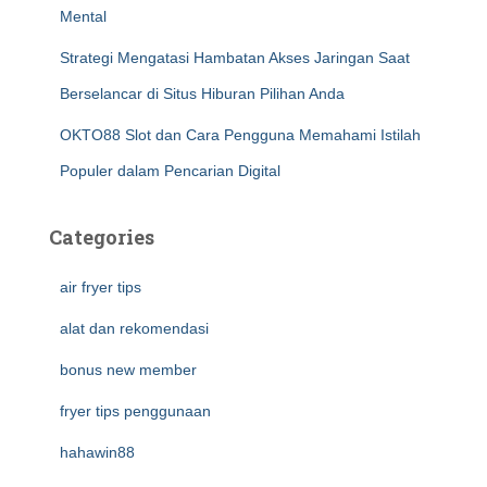
Mental
Strategi Mengatasi Hambatan Akses Jaringan Saat
Berselancar di Situs Hiburan Pilihan Anda
OKTO88 Slot dan Cara Pengguna Memahami Istilah
Populer dalam Pencarian Digital
Categories
air fryer tips
alat dan rekomendasi
bonus new member
fryer tips penggunaan
hahawin88