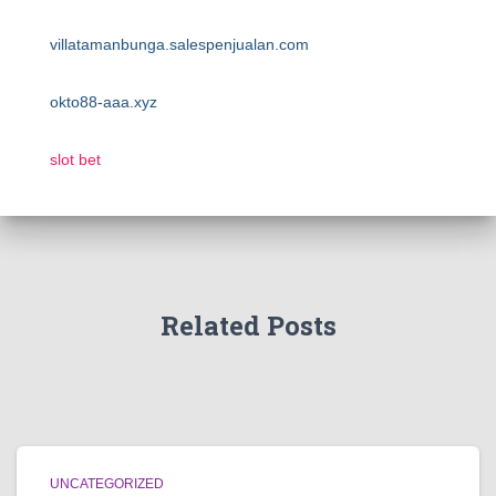
villatamanbunga.salespenjualan.com
okto88-aaa.xyz
slot bet
Related Posts
UNCATEGORIZED