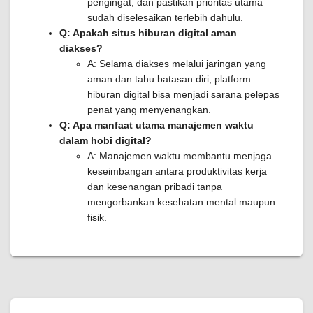
pengingat, dan pastikan prioritas utama
sudah diselesaikan terlebih dahulu.
Q: Apakah situs hiburan digital aman
diakses?
A: Selama diakses melalui jaringan yang
aman dan tahu batasan diri, platform
hiburan digital bisa menjadi sarana pelepas
penat yang menyenangkan.
Q: Apa manfaat utama manajemen waktu
dalam hobi digital?
A: Manajemen waktu membantu menjaga
keseimbangan antara produktivitas kerja
dan kesenangan pribadi tanpa
mengorbankan kesehatan mental maupun
fisik.