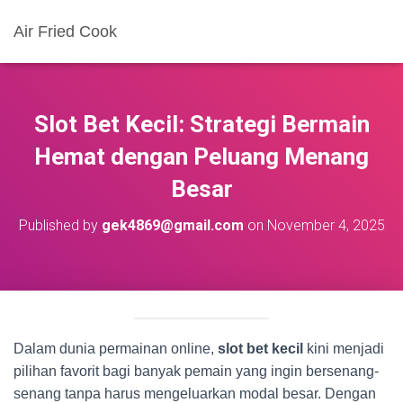
Air Fried Cook
Slot Bet Kecil: Strategi Bermain
Hemat dengan Peluang Menang
Besar
Published by
gek4869@gmail.com
on
November 4, 2025
Dalam dunia permainan online,
slot bet kecil
kini menjadi
pilihan favorit bagi banyak pemain yang ingin bersenang-
senang tanpa harus mengeluarkan modal besar. Dengan