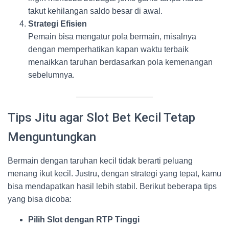
takut kehilangan saldo besar di awal.
Strategi Efisien
Pemain bisa mengatur pola bermain, misalnya
dengan memperhatikan kapan waktu terbaik
menaikkan taruhan berdasarkan pola kemenangan
sebelumnya.
Tips Jitu agar Slot Bet Kecil Tetap
Menguntungkan
Bermain dengan taruhan kecil tidak berarti peluang
menang ikut kecil. Justru, dengan strategi yang tepat, kamu
bisa mendapatkan hasil lebih stabil. Berikut beberapa tips
yang bisa dicoba:
Pilih Slot dengan RTP Tinggi