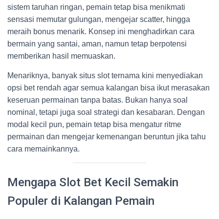
sistem taruhan ringan, pemain tetap bisa menikmati
sensasi memutar gulungan, mengejar scatter, hingga
meraih bonus menarik. Konsep ini menghadirkan cara
bermain yang santai, aman, namun tetap berpotensi
memberikan hasil memuaskan.
Menariknya, banyak situs slot ternama kini menyediakan
opsi bet rendah agar semua kalangan bisa ikut merasakan
keseruan permainan tanpa batas. Bukan hanya soal
nominal, tetapi juga soal strategi dan kesabaran. Dengan
modal kecil pun, pemain tetap bisa mengatur ritme
permainan dan mengejar kemenangan beruntun jika tahu
cara memainkannya.
Mengapa Slot Bet Kecil Semakin
Populer di Kalangan Pemain