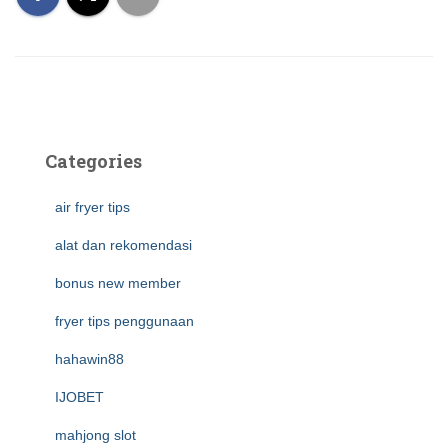
Categories
air fryer tips
alat dan rekomendasi
bonus new member
fryer tips penggunaan
hahawin88
IJOBET
mahjong slot