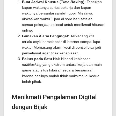
Buat Jadwal Khusus (
Time Boxing
):
Tentukan
kapan waktunya serius bekerja dan kapan
waktunya bersantai sambil ngopi. Misalnya,
alokasikan waktu 1 jam di sore hari setelah
semua pekerjaan selesai untuk menikmati hiburan
online.
Gunakan Alarm Pengingat:
Terkadang kita
terlalu asyik berselancar di internet sampai lupa
waktu. Memasang alarm kecil di ponsel bisa jadi
penyelamat agar tidak kebablasan.
Fokus pada Satu Hal:
Hindari kebiasaan
multitasking
yang ekstrem antara kerja dan main
game atau situs hiburan secara bersamaan,
karena hasilnya malah tidak maksimal di kedua
belah pihak.
Menikmati Pengalaman Digital
dengan Bijak