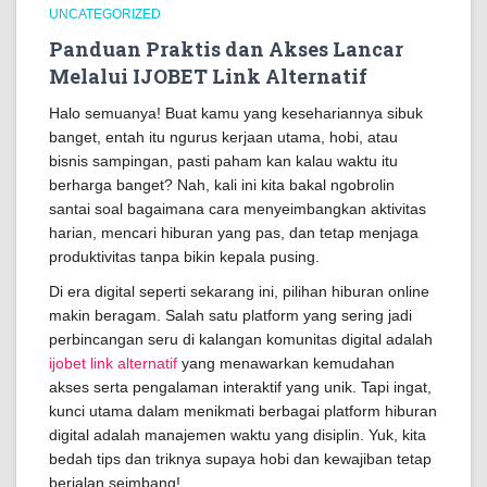
UNCATEGORIZED
Panduan Praktis dan Akses Lancar
Melalui IJOBET Link Alternatif
Halo semuanya! Buat kamu yang kesehariannya sibuk
banget, entah itu ngurus kerjaan utama, hobi, atau
bisnis sampingan, pasti paham kan kalau waktu itu
berharga banget? Nah, kali ini kita bakal ngobrolin
santai soal bagaimana cara menyeimbangkan aktivitas
harian, mencari hiburan yang pas, dan tetap menjaga
produktivitas tanpa bikin kepala pusing.
Di era digital seperti sekarang ini, pilihan hiburan online
makin beragam. Salah satu platform yang sering jadi
perbincangan seru di kalangan komunitas digital adalah
ijobet link alternatif
yang menawarkan kemudahan
akses serta pengalaman interaktif yang unik. Tapi ingat,
kunci utama dalam menikmati berbagai platform hiburan
digital adalah manajemen waktu yang disiplin. Yuk, kita
bedah tips dan triknya supaya hobi dan kewajiban tetap
berjalan seimbang!