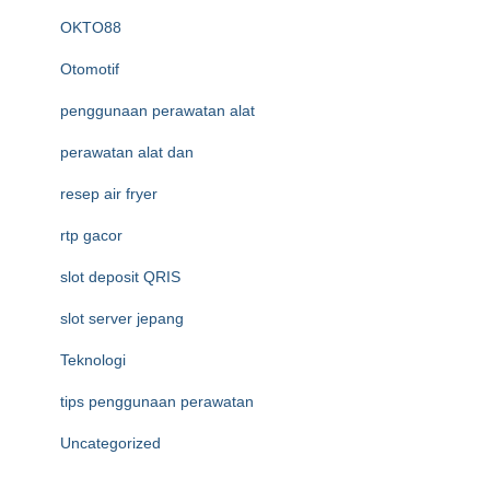
OKTO88
Otomotif
penggunaan perawatan alat
perawatan alat dan
resep air fryer
rtp gacor
slot deposit QRIS
slot server jepang
Teknologi
tips penggunaan perawatan
Uncategorized