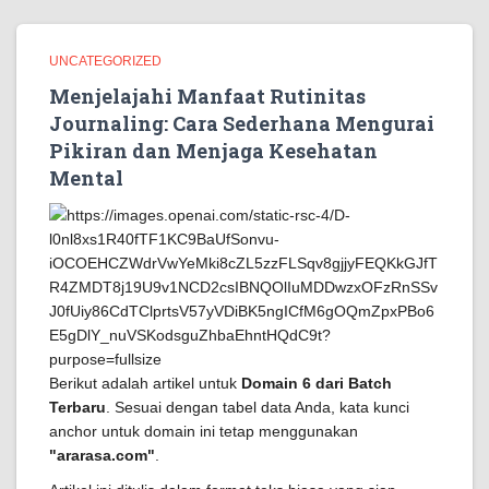
UNCATEGORIZED
Menjelajahi Manfaat Rutinitas
Journaling: Cara Sederhana Mengurai
Pikiran dan Menjaga Kesehatan
Mental
Berikut adalah artikel untuk
Domain 6 dari Batch
Terbaru
. Sesuai dengan tabel data Anda, kata kunci
anchor untuk domain ini tetap menggunakan
"ararasa.com"
.