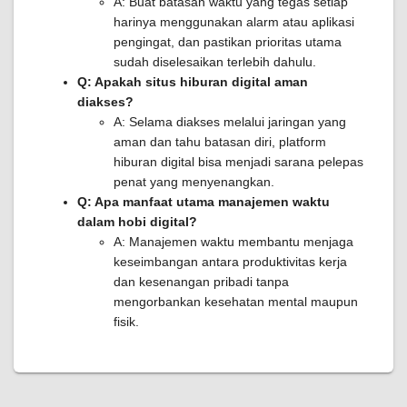
A: Buat batasan waktu yang tegas setiap
harinya menggunakan alarm atau aplikasi
pengingat, dan pastikan prioritas utama
sudah diselesaikan terlebih dahulu.
Q: Apakah situs hiburan digital aman
diakses?
A: Selama diakses melalui jaringan yang
aman dan tahu batasan diri, platform
hiburan digital bisa menjadi sarana pelepas
penat yang menyenangkan.
Q: Apa manfaat utama manajemen waktu
dalam hobi digital?
A: Manajemen waktu membantu menjaga
keseimbangan antara produktivitas kerja
dan kesenangan pribadi tanpa
mengorbankan kesehatan mental maupun
fisik.