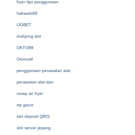
fryer tips penggunaan
hahawin88
IJOBET
mahjong slot
OKTO88
Otomotif
penggunaan perawatan alat
perawatan alat dan
resep air fryer
rtp gacor
slot deposit QRIS
slot server jepang