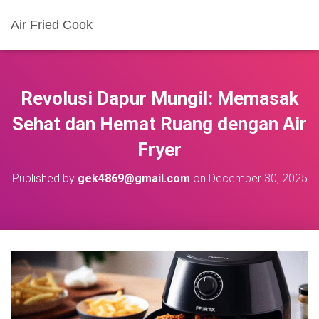
Air Fried Cook
Revolusi Dapur Mungil: Memasak
Sehat dan Hemat Ruang dengan Air
Fryer
Published by
gek4869@gmail.com
on
December 30, 2025