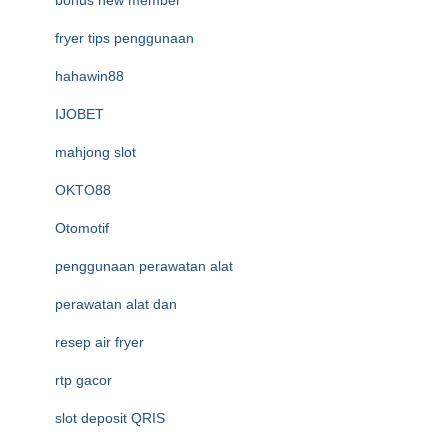
bonus new member
fryer tips penggunaan
hahawin88
IJOBET
mahjong slot
OKTO88
Otomotif
penggunaan perawatan alat
perawatan alat dan
resep air fryer
rtp gacor
slot deposit QRIS