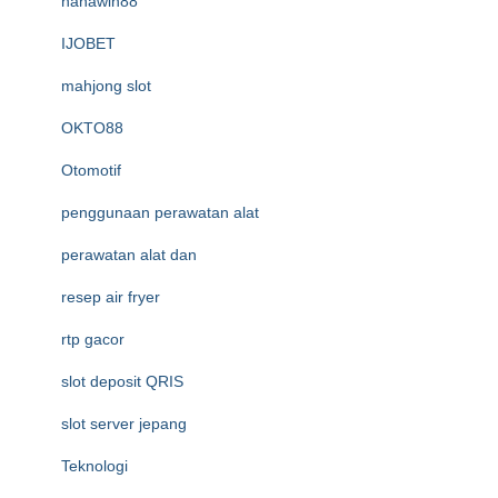
hahawin88
IJOBET
mahjong slot
OKTO88
Otomotif
penggunaan perawatan alat
perawatan alat dan
resep air fryer
rtp gacor
slot deposit QRIS
slot server jepang
Teknologi