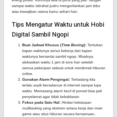
energi positif. Kuncinya ada di porsi yang pas. Jangan
sampai waktu istirahat justru mengorbankan jam tidur
atau kewajiban utama kamu sehari-hari.
Tips Mengatur Waktu untuk Hobi
Digital Sambil Ngopi
Buat Jadwal Khusus (
Time Boxing
):
Tentukan
kapan waktunya serius bekerja dan kapan
waktunya bersantai sambil ngopi. Misalnya,
alokasikan waktu 1 jam di sore hari setelah
semua pekerjaan selesai untuk menikmati hiburan
online.
Gunakan Alarm Pengingat:
Terkadang kita
terlalu asyik berselancar di internet sampai lupa
waktu. Memasang alarm kecil di ponsel bisa jadi
penyelamat agar tidak kebablasan.
Fokus pada Satu Hal:
Hindari kebiasaan
multitasking
yang ekstrem antara kerja dan main
game atau situs hiburan secara bersamaan,