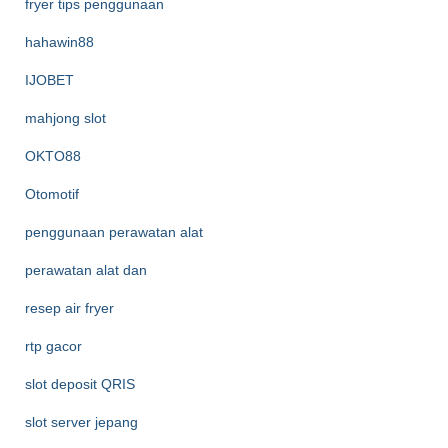
fryer tips penggunaan
hahawin88
IJOBET
mahjong slot
OKTO88
Otomotif
penggunaan perawatan alat
perawatan alat dan
resep air fryer
rtp gacor
slot deposit QRIS
slot server jepang