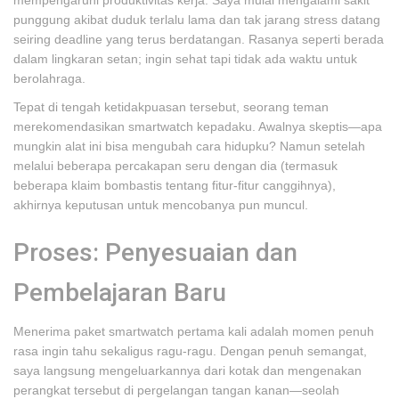
mempengaruhi produktivitas kerja. Saya mulai mengalami sakit
punggung akibat duduk terlalu lama dan tak jarang stress datang
seiring deadline yang terus berdatangan. Rasanya seperti berada
dalam lingkaran setan; ingin sehat tapi tidak ada waktu untuk
berolahraga.
Tepat di tengah ketidakpuasan tersebut, seorang teman
merekomendasikan smartwatch kepadaku. Awalnya skeptis—apa
mungkin alat ini bisa mengubah cara hidupku? Namun setelah
melalui beberapa percakapan seru dengan dia (termasuk
beberapa klaim bombastis tentang fitur-fitur canggihnya),
akhirnya keputusan untuk mencobanya pun muncul.
Proses: Penyesuaian dan
Pembelajaran Baru
Menerima paket smartwatch pertama kali adalah momen penuh
rasa ingin tahu sekaligus ragu-ragu. Dengan penuh semangat,
saya langsung mengeluarkannya dari kotak dan mengenakan
perangkat tersebut di pergelangan tangan kanan—seolah