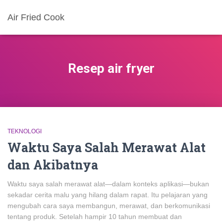
Air Fried Cook
Resep air fryer
TEKNOLOGI
Waktu Saya Salah Merawat Alat
dan Akibatnya
Waktu saya salah merawat alat—dalam konteks aplikasi—bukan
sekadar cerita malu yang hilang dalam rapat. Itu pelajaran yang
mengubah cara saya membangun, merawat, dan berkomunikasi
tentang produk. Setelah hampir 10 tahun membuat dan