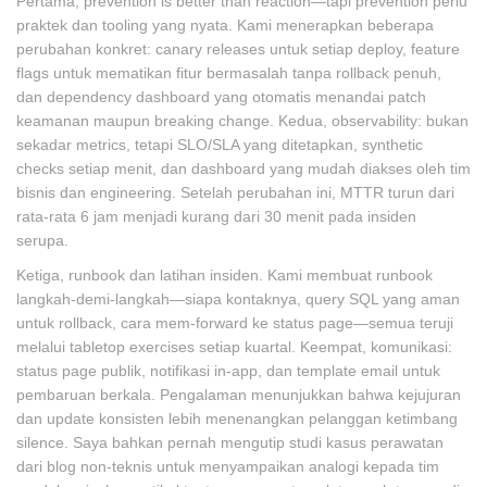
Pertama, prevention is better than reaction—tapi prevention perlu
praktek dan tooling yang nyata. Kami menerapkan beberapa
perubahan konkret: canary releases untuk setiap deploy, feature
flags untuk mematikan fitur bermasalah tanpa rollback penuh,
dan dependency dashboard yang otomatis menandai patch
keamanan maupun breaking change. Kedua, observability: bukan
sekadar metrics, tetapi SLO/SLA yang ditetapkan, synthetic
checks setiap menit, dan dashboard yang mudah diakses oleh tim
bisnis dan engineering. Setelah perubahan ini, MTTR turun dari
rata-rata 6 jam menjadi kurang dari 30 menit pada insiden
serupa.
Ketiga, runbook dan latihan insiden. Kami membuat runbook
langkah-demi-langkah—siapa kontaknya, query SQL yang aman
untuk rollback, cara mem-forward ke status page—semua teruji
melalui tabletop exercises setiap kuartal. Keempat, komunikasi:
status page publik, notifikasi in-app, dan template email untuk
pembaruan berkala. Pengalaman menunjukkan bahwa kejujuran
dan update konsisten lebih menenangkan pelanggan ketimbang
silence. Saya bahkan pernah mengutip studi kasus perawatan
dari blog non-teknis untuk menyampaikan analogi kepada tim