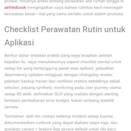
produk; misalnya artikel tentang perawatan alat rumah tangga di
airfriedcook
mengingatkan saya bahwa rutinitas kecil mencegah
kerusakan besar—hal yang sama berlaku untuk sistem produksi.
Checklist Perawatan Rutin untuk
Aplikasi
Berikut daftar tindakan praktis yang saya terapkan setelah
kejadian itu; saya menuliskannya seperti checklist mental untuk
setiap tim yang bertanggung jawab atas aplikasi: jadwalkan
dependency updates mingguan dengan changelog review;
jalankan backup harian dan verifikasi restore setidaknya sekali
sebulan; pasang synthetic monitoring pada user journey utama
setiap 60 detik; definisikan SLO yang realistis dengan alerting
berbasis pembakaran error budget, bukan ambang statistik
semata.
Tambahan: latih tim melalui tabletop incident setiap kuartal,
dokumentasikan runbook yang dapat diakses siapa saja, dan
gunakan canary + feature flag secara default untuk rilis baru.