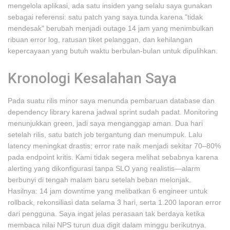
mengelola aplikasi, ada satu insiden yang selalu saya gunakan
sebagai referensi: satu patch yang saya tunda karena "tidak
mendesak" berubah menjadi outage 14 jam yang menimbulkan
ribuan error log, ratusan tiket pelanggan, dan kehilangan
kepercayaan yang butuh waktu berbulan-bulan untuk dipulihkan.
Kronologi Kesalahan Saya
Pada suatu rilis minor saya menunda pembaruan database dan
dependency library karena jadwal sprint sudah padat. Monitoring
menunjukkan green, jadi saya menganggap aman. Dua hari
setelah rilis, satu batch job tergantung dan menumpuk. Lalu
latency meningkat drastis; error rate naik menjadi sekitar 70–80%
pada endpoint kritis. Kami tidak segera melihat sebabnya karena
alerting yang dikonfigurasi tanpa SLO yang realistis—alarm
berbunyi di tengah malam baru setelah beban melonjak.
Hasilnya: 14 jam downtime yang melibatkan 6 engineer untuk
rollback, rekonsiliasi data selama 3 hari, serta 1.200 laporan error
dari pengguna. Saya ingat jelas perasaan tak berdaya ketika
membaca nilai NPS turun dua digit dalam minggu berikutnya.