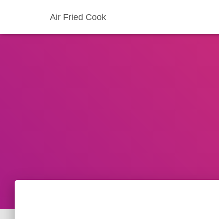
Air Fried Cook