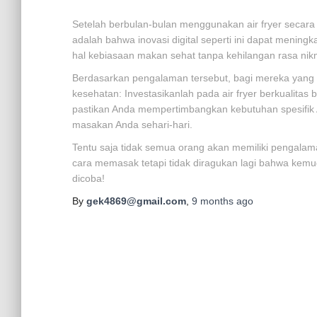
Setelah berbulan-bulan menggunakan air fryer secara
adalah bahwa inovasi digital seperti ini dapat mening
hal kebiasaan makan sehat tanpa kehilangan rasa nikma
Berdasarkan pengalaman tersebut, bagi mereka yang
kesehatan: Investasikanlah pada air fryer berkualitas b
pastikan Anda mempertimbangkan kebutuhan spesifik
masakan Anda sehari-hari.
Tentu saja tidak semua orang akan memiliki pengalama
cara memasak tetapi tidak diragukan lagi bahwa kemu
dicoba!
By
gek4869@gmail.com
,
9 months
ago