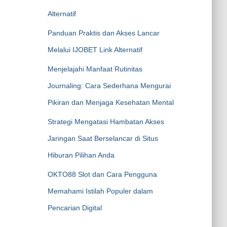
Alternatif
Panduan Praktis dan Akses Lancar
Melalui IJOBET Link Alternatif
Menjelajahi Manfaat Rutinitas
Journaling: Cara Sederhana Mengurai
Pikiran dan Menjaga Kesehatan Mental
Strategi Mengatasi Hambatan Akses
Jaringan Saat Berselancar di Situs
Hiburan Pilihan Anda
OKTO88 Slot dan Cara Pengguna
Memahami Istilah Populer dalam
Pencarian Digital