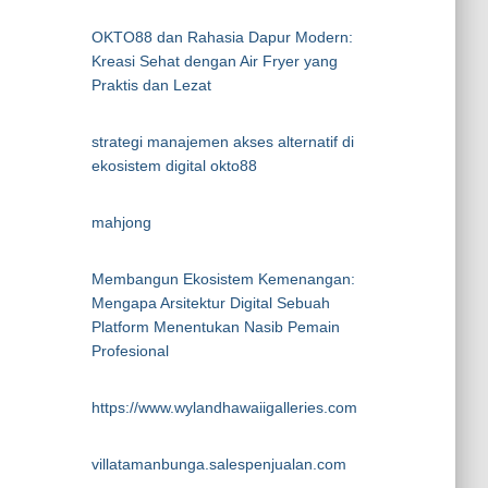
OKTO88 dan Rahasia Dapur Modern:
Kreasi Sehat dengan Air Fryer yang
Praktis dan Lezat
strategi manajemen akses alternatif di
ekosistem digital okto88
mahjong
Membangun Ekosistem Kemenangan:
Mengapa Arsitektur Digital Sebuah
Platform Menentukan Nasib Pemain
Profesional
https://www.wylandhawaiigalleries.com
villatamanbunga.salespenjualan.com