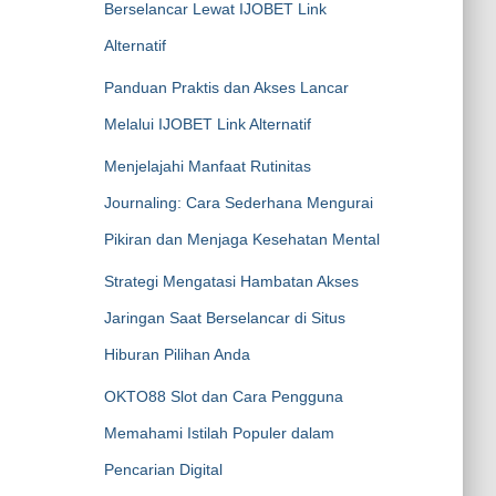
Berselancar Lewat IJOBET Link
Alternatif
Panduan Praktis dan Akses Lancar
Melalui IJOBET Link Alternatif
Menjelajahi Manfaat Rutinitas
Journaling: Cara Sederhana Mengurai
Pikiran dan Menjaga Kesehatan Mental
Strategi Mengatasi Hambatan Akses
Jaringan Saat Berselancar di Situs
Hiburan Pilihan Anda
OKTO88 Slot dan Cara Pengguna
Memahami Istilah Populer dalam
Pencarian Digital