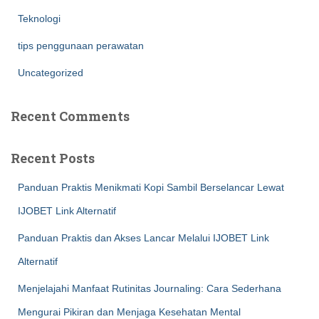
Teknologi
tips penggunaan perawatan
Uncategorized
Recent Comments
Recent Posts
Panduan Praktis Menikmati Kopi Sambil Berselancar Lewat
IJOBET Link Alternatif
Panduan Praktis dan Akses Lancar Melalui IJOBET Link
Alternatif
Menjelajahi Manfaat Rutinitas Journaling: Cara Sederhana
Mengurai Pikiran dan Menjaga Kesehatan Mental