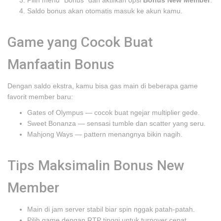
Pilih menu “Bonus” dan aktifkan opsi
Bonus New Member
.
Saldo bonus akan otomatis masuk ke akun kamu.
Game yang Cocok Buat
Manfaatin Bonus
Dengan saldo ekstra, kamu bisa gas main di beberapa game
favorit member baru:
Gates of Olympus — cocok buat ngejar multiplier gede.
Sweet Bonanza — sensasi tumble dan scatter yang seru.
Mahjong Ways — pattern menangnya bikin nagih.
Tips Maksimalin Bonus New
Member
Main di jam server stabil biar spin nggak patah-patah.
Pilih game dengan RTP tinggi untuk turnover cepat.