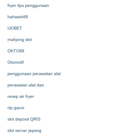
fryer tips penggunaan
hahawin88
IJOBET
mahjong slot
OKTO88
Otomotif
penggunaan perawatan alat
perawatan alat dan
resep air fryer
rtp gacor
slot deposit QRIS
slot server jepang